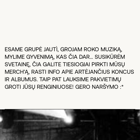
ESAME GRUPĖ JAUTÌ, GROJAM ROKO MUZIKĄ,
MYLIME GYVENIMĄ, KAS ČIA DAR… SUSIKŪRĖM
SVETAINĘ, ČIA GALITE TIESIOGIAI PIRKTI MŪSŲ
MERCH’Ą, RASTI INFO APIE ARTĖJANČIUS KONCUS
IR ALBUMUS. TAIP PAT LAUKSIME PAKVIETIMŲ
GROTI JŪSŲ RENGINIUOSE! GERO NARŠYMO :*