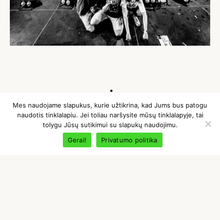
MUZIKYTĖ<3
Mes naudojame slapukus, kurie užtikrina, kad Jums bus patogu
naudotis tinklalapiu. Jei toliau naršysite mūsų tinklalapyje, tai
tolygu Jūsų sutikimui su slapukų naudojimu.
DŽIAUGSMAS
Gerai!
Privatumo politika