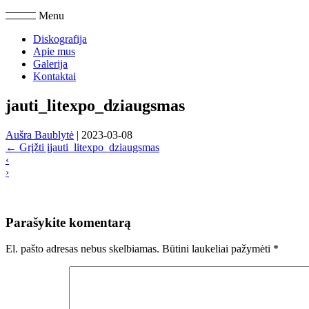
Menu
Diskografija
Apie mus
Galerija
Kontaktai
jauti_litexpo_dziaugsmas
Aušra Baublytė
|
2023-03-08
←
Grįžti įjauti_litexpo_dziaugsmas
‹
›
Parašykite komentarą
El. pašto adresas nebus skelbiamas.
Būtini laukeliai pažymėti
*