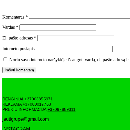
Komentaras
*
Vardas
*
El. pašto adresas
*
Interneto puslapis
Noriu savo interneto naršyklėje išsaugoti vardą, el. pašto adresą ir 
RENGINIAI
+37063855971
REKLAMA
+37060017763
PREKIŲ INFORMACIJA
+37067889311
jautigrupe@gmail.com
INSTAGRAM