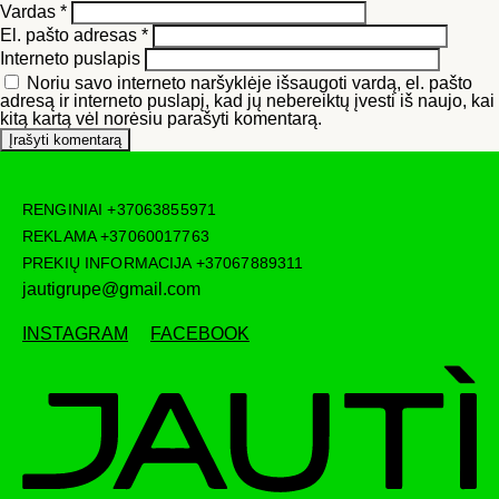
Vardas
*
El. pašto adresas
*
Interneto puslapis
Noriu savo interneto naršyklėje išsaugoti vardą, el. pašto
adresą ir interneto puslapį, kad jų nebereiktų įvesti iš naujo, kai
kitą kartą vėl norėsiu parašyti komentarą.
RENGINIAI
+37063855971
REKLAMA
+37060017763
PREKIŲ INFORMACIJA
+37067889311
jautigrupe@gmail.com
INSTAGRAM
FACEBOOK