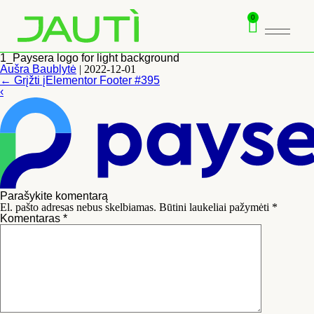
0
1_Paysera logo for light background
Aušra Baublytė
|
2022-12-01
←
Grįžti įElementor Footer #395
‹
Parašykite komentarą
El. pašto adresas nebus skelbiamas.
Būtini laukeliai pažymėti
*
Komentaras
*