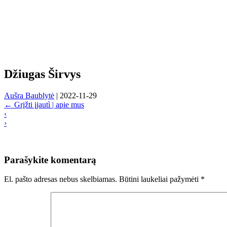
Džiugas Širvys
Aušra Baublytė
|
2022-11-29
←
Grįžti įjautì | apie mus
‹
›
Parašykite komentarą
El. pašto adresas nebus skelbiamas.
Būtini laukeliai pažymėti
*