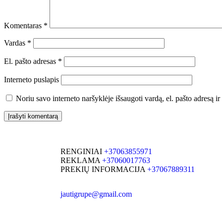
Komentaras
*
Vardas
*
El. pašto adresas
*
Interneto puslapis
Noriu savo interneto naršyklėje išsaugoti vardą, el. pašto adresą ir 
RENGINIAI
+37063855971
REKLAMA
+37060017763
PREKIŲ INFORMACIJA
+37067889311
jautigrupe@gmail.com