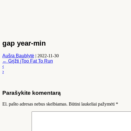
gap year-min
Aušra Baublytė
|
2022-11-30
←
Grįžti įToo Fat To Run
‹
›
Parašykite komentarą
El. pašto adresas nebus skelbiamas.
Būtini laukeliai pažymėti
*