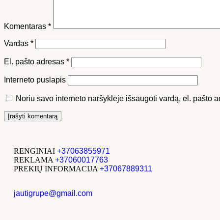
Komentaras
*
Vardas
*
El. pašto adresas
*
Interneto puslapis
Noriu savo interneto naršyklėje išsaugoti vardą, el. pašto ad
RENGINIAI
+37063855971
REKLAMA
+37060017763
PREKIŲ INFORMACIJA
+37067889311
jautigrupe@gmail.com