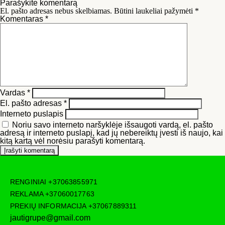
Parašykite komentarą
El. pašto adresas nebus skelbiamas.
Būtini laukeliai pažymėti
*
Komentaras
*
Vardas
*
El. pašto adresas
*
Interneto puslapis
Noriu savo interneto naršyklėje išsaugoti vardą, el. pašto
adresą ir interneto puslapį, kad jų nebereiktų įvesti iš naujo, kai
kitą kartą vėl norėsiu parašyti komentarą.
RENGINIAI
+37063855971
REKLAMA
+37060017763
PREKIŲ INFORMACIJA
+37067889311
jautigrupe@gmail.com