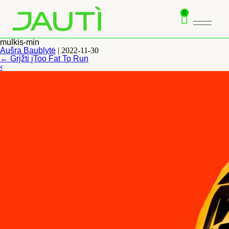
0
mulkis-min
Aušra Baublytė
|
2022-11-30
←
Grįžti įToo Fat To Run
‹