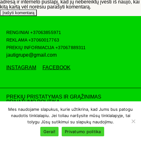
adresą ir interneto puslapį, kad jų nebereiktų įvesti iš naujo, kai
kitą kartą vėl norėsiu parašyti komentarą.
RENGINIAI
+37063855971
REKLAMA
+37060017763
PREKIŲ INFORMACIJA
+37067889311
jautigrupe@gmail.com
INSTAGRAM
FACEBOOK
PREKIŲ PRISTATYMAS IR GRĄŽINIMAS
PRIVATUMO POLITIKA
Mes naudojame slapukus, kurie užtikrina, kad Jums bus patogu
naudotis tinklalapiu. Jei toliau naršysite mūsų tinklalapyje, tai
tolygu Jūsų sutikimui su slapukų naudojimu.
Gerai!
Privatumo politika