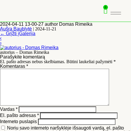
0
2024-04-11 13-00-27 author Domas Rimeika
Aušra Baublytė
|
2024-11-21
←
Grįžti įGalerija
‹
›
autorius – Domas Rimeika
Parašykite komentarą
El. pašto adresas nebus skelbiamas.
Būtini laukeliai pažymėti
*
Komentaras
*
Vardas
*
El. pašto adresas
*
Interneto puslapis
Noriu savo interneto naršyklėje išsaugoti vardą, el. pašto