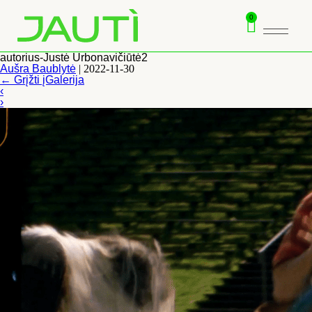
0
autorius-Justė Urbonavičiūtė2
Aušra Baublytė
|
2022-11-30
←
Grįžti įGalerija
‹
›