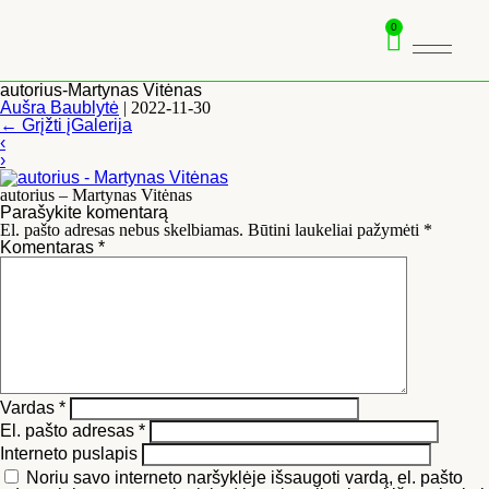
0
autorius-Martynas Vitėnas
Aušra Baublytė
|
2022-11-30
←
Grįžti įGalerija
‹
›
autorius – Martynas Vitėnas
Parašykite komentarą
El. pašto adresas nebus skelbiamas.
Būtini laukeliai pažymėti
*
Komentaras
*
Vardas
*
El. pašto adresas
*
Interneto puslapis
Noriu savo interneto naršyklėje išsaugoti vardą, el. pašto