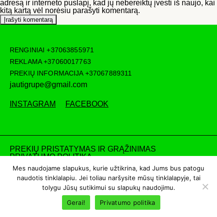
adresą ir interneto puslapį, kad jų nebereiktų įvesti iš naujo, kai
kitą kartą vėl norėsiu parašyti komentarą.
RENGINIAI
+37063855971
REKLAMA
+37060017763
PREKIŲ INFORMACIJA
+37067889311
jautigrupe@gmail.com
INSTAGRAM
FACEBOOK
PREKIŲ PRISTATYMAS IR GRĄŽINIMAS
PRIVATUMO POLITIKA
Mes naudojame slapukus, kurie užtikrina, kad Jums bus patogu
naudotis tinklalapiu. Jei toliau naršysite mūsų tinklalapyje, tai
tolygu Jūsų sutikimui su slapukų naudojimu.
Gerai!
Privatumo politika