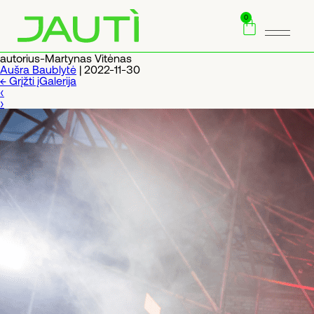
0
autorius-Martynas Vitėnas
Aušra Baublytė
|
2022-11-30
←
Grįžti įGalerija
‹
›