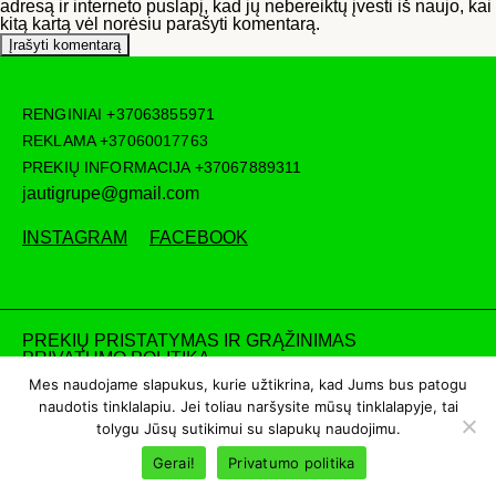
adresą ir interneto puslapį, kad jų nebereiktų įvesti iš naujo, kai
kitą kartą vėl norėsiu parašyti komentarą.
RENGINIAI
+37063855971
REKLAMA
+37060017763
PREKIŲ INFORMACIJA
+37067889311
jautigrupe@gmail.com
INSTAGRAM
FACEBOOK
PREKIŲ PRISTATYMAS IR GRĄŽINIMAS
PRIVATUMO POLITIKA
Mes naudojame slapukus, kurie užtikrina, kad Jums bus patogu
naudotis tinklalapiu. Jei toliau naršysite mūsų tinklalapyje, tai
tolygu Jūsų sutikimui su slapukų naudojimu.
Gerai!
Privatumo politika