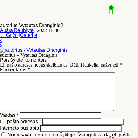
0
autorius-Vytautas Dranginis2
Aušra Baublytė
|
2022-11-30
←
Grįžti įGalerija
‹
›
autorius – Vytautas Dranginis
Parašykite komentarą
El. pašto adresas nebus skelbiamas.
Būtini laukeliai pažymėti
*
Komentaras
*
Vardas
*
El. pašto adresas
*
Interneto puslapis
Noriu savo interneto naršyklėje išsaugoti vardą, el. pašto